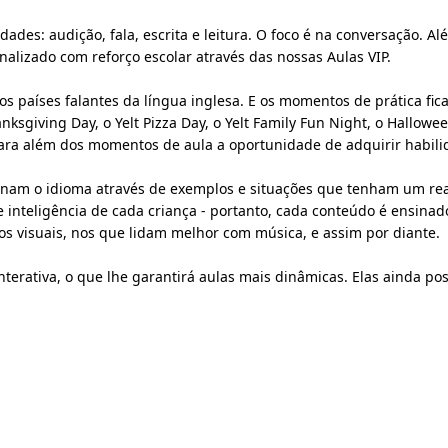
dades: audição, fala, escrita e leitura. O foco é na conversação. 
lizado com reforço escolar através das nossas Aulas VIP.
os países falantes da língua inglesa. E os momentos de prática fic
iving Day, o Yelt Pizza Day, o Yelt Family Fun Night, o Halloween,
ara além dos momentos de aula a oportunidade de adquirir habil
nam o idioma através de exemplos e situações que tenham um real 
 inteligência de cada criança - portanto, cada conteúdo é ensinad
s visuais, nos que lidam melhor com música, e assim por diante.
terativa, o que lhe garantirá aulas mais dinâmicas. Elas ainda po